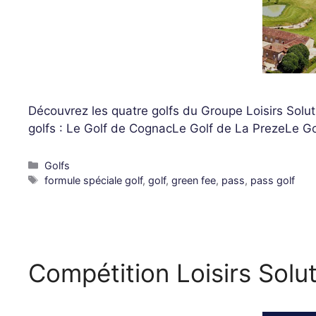
Découvrez les quatre golfs du Groupe Loisirs Soluti
golfs : Le Golf de CognacLe Golf de La PrezeLe Go
Golfs
formule spéciale golf
,
golf
,
green fee
,
pass
,
pass golf
Compétition Loisirs Solu