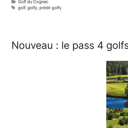
Golf du Cognac
golf
,
golfy
,
prédir golfy
Nouveau : le pass 4 golf