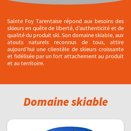
Sainte Foy Tarentaise répond aux besoins des
skieurs en quête de liberté, d’authenticité et de
qualité du produit ski. Son domaine skiable, aux
atouts naturels reconnus de tous, attire
aujourd’hui une clientèle de skieurs croissante
et fidélisée par un fort attachement au produit
et au territoire.
Domaine skiable